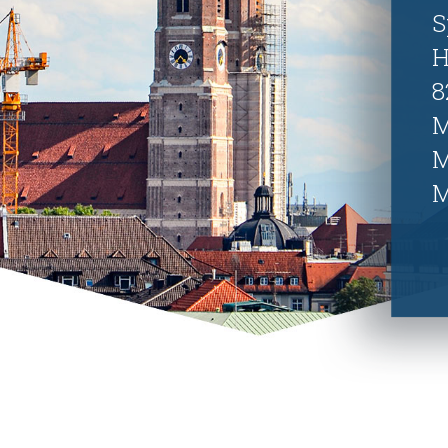
S
H
8
M
M
M